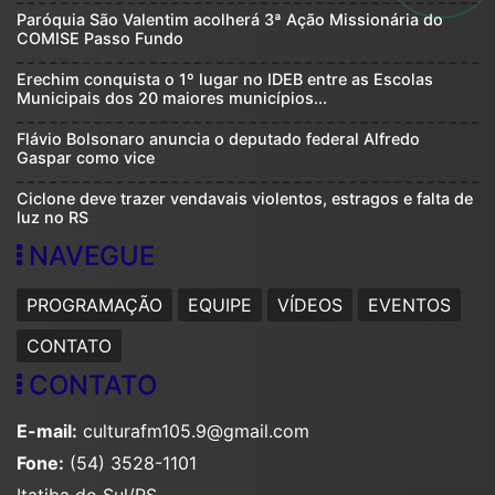
Paróquia São Valentim acolherá 3ª Ação Missionária do
COMISE Passo Fundo
Erechim conquista o 1º lugar no IDEB entre as Escolas
Municipais dos 20 maiores municípios...
Flávio Bolsonaro anuncia o deputado federal Alfredo
Gaspar como vice
Ciclone deve trazer vendavais violentos, estragos e falta de
luz no RS
NAVEGUE
PROGRAMAÇÃO
EQUIPE
VÍDEOS
EVENTOS
CONTATO
CONTATO
E-mail:
culturafm105.9@gmail.com
Fone:
(54) 3528-1101
Itatiba do Sul/RS