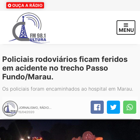
OUÇA A RÁDIO
MENU
Policiais rodoviários ficam feridos
em acidente no trecho Passo
Fundo/Marau.
Os policiais foram encaminhados ao hospital em Marau.
JORNALISMO, RÁDIO...
15/04/2020