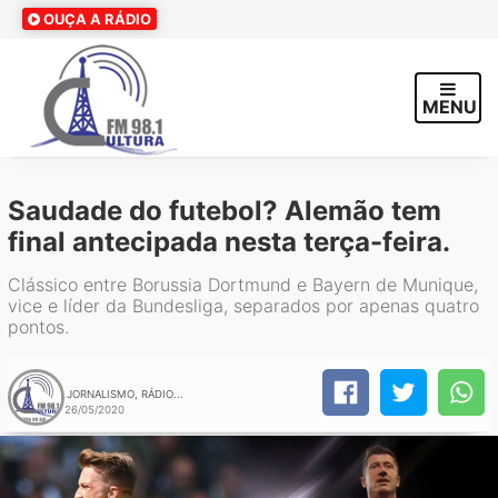
OUÇA A RÁDIO
MENU
Saudade do futebol? Alemão tem
final antecipada nesta terça-feira.
Clássico entre Borussia Dortmund e Bayern de Munique,
vice e líder da Bundesliga, separados por apenas quatro
pontos.
JORNALISMO, RÁDIO...
26/05/2020