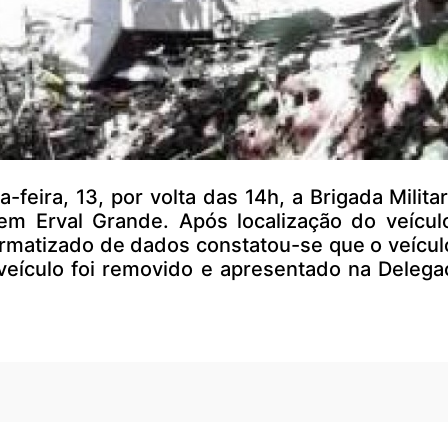
ira, 13, por volta das 14h, a Brigada Milita
m Erval Grande. Após localização do veícul
formatizado de dados constatou-se que o veícul
eículo foi removido e apresentado na Delegacia