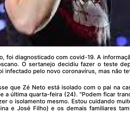
foi diagnosticado com covid-19. A informaçã
oscano. O sertanejo decidiu fazer o teste de
i infectado pelo novo coronavírus, mas não tev
e que Zé Neto está isolado com o pai na cas
e a última quarta-feira (24). "Podem ficar tran
er o isolamento mesmo. Estou cuidando muito
elina e José Filho) e os demais familiares t