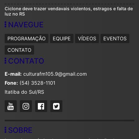
Ciclone deve trazer vendavais violentos, estragos e falta de
luz no RS
NAVEGUE
PROGRAMAÇÃO
EQUIPE
VÍDEOS
EVENTOS
CONTATO
CONTATO
E-mail:
culturafm105.9@gmail.com
Fone:
(54) 3528-1101
Itatiba do Sul/RS
SOBRE